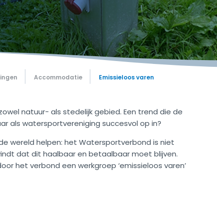
gingen
Accommodatie
Emissieloos varen
owel natuur- als stedelijk gebied. Een trend die de
aar als watersportvereniging succesvol op in?
 de wereld helpen: het Watersportverbond is niet
vindt dat dit haalbaar en betaalbaar moet blijven.
r door het verbond een werkgroep ‘emissieloos varen’