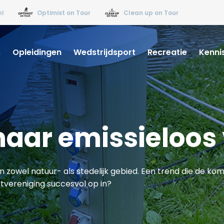
nl
Optimist on Tour
Clean up on Tour
s
Opleidingen
Wedstrijdsport
Recreatie
Kenni
naar emissieloos
n zowel natuur- als stedelijk gebied. Een trend die de ko
rtvereniging succesvol op in?