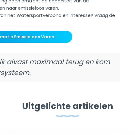
ting doen omtrent de capaciteit van de
en naar emissieloos varen.
van het Watersportverbond en interesse? Vraag de
matie Emissieloos Varen
uik alvast maximaal terug en kom
systeem.
Uitgelichte artikelen