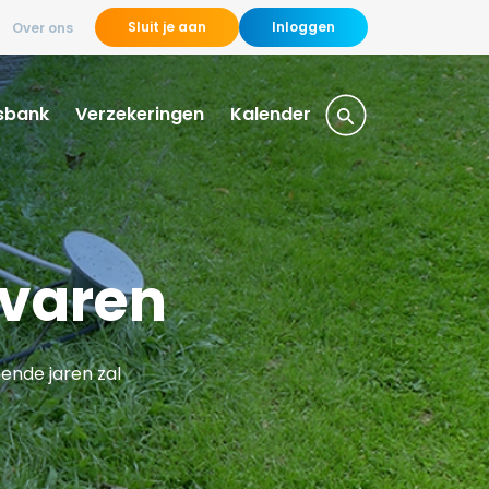
Sluit je aan
Inloggen
Over ons
sbank
Verzekeringen
Kalender
 varen
mende jaren zal