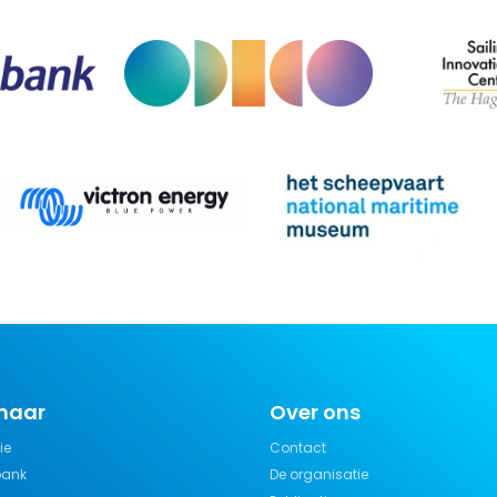
 naar
Over ons
ie
Contact
bank
De organisatie