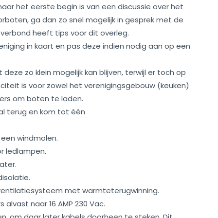
aar het eerste begin is van een discussie over het
boten, ga dan zo snel mogelijk in gesprek met de
erbond heeft tips voor dit overleg.
niging in kaart en pas deze indien nodig aan op een
eze zo klein mogelijk kan blijven, terwijl er toch op
eit is voor zowel het verenigingsgebouw (keuken)
gers om boten te laden.
al terug en kom tot één
 een windmolen.
r ledlampen.
ater.
isolatie.
ventilatiesysteem met warmteterugwinning.
s alvast naar 16 AMP 230 Vac.
gen, om daar later kabels doorheen te steken. Dit