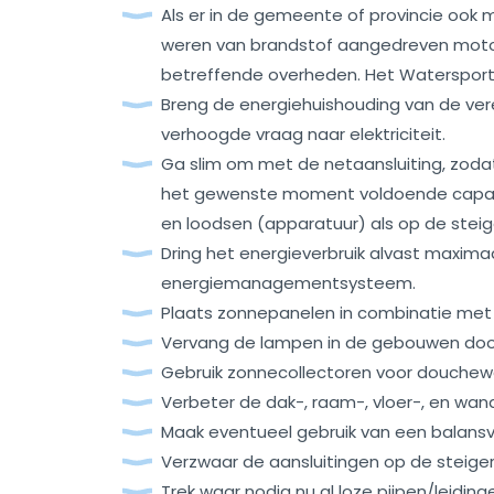
Als er in de gemeente of provincie ook m
weren van brandstof aangedreven motor
betreffende overheden. Het Watersportv
Breng de energiehuishouding van de vere
verhoogde vraag naar elektriciteit.
Ga slim om met de netaansluiting, zodat d
het gewenste moment voldoende capacit
en loodsen (apparatuur) als op de stei
Dring het energieverbruik alvast maxima
energiemanagementsysteem.
Plaats zonnepanelen in combinatie met
Vervang de lampen in de gebouwen doo
Gebruik zonnecollectoren voor douchew
Verbeter de dak-, raam-, vloer-, en wand
Maak eventueel gebruik van een balans
Verzwaar de aansluitingen op de steiger
Trek waar nodig nu al loze pijpen/leidin