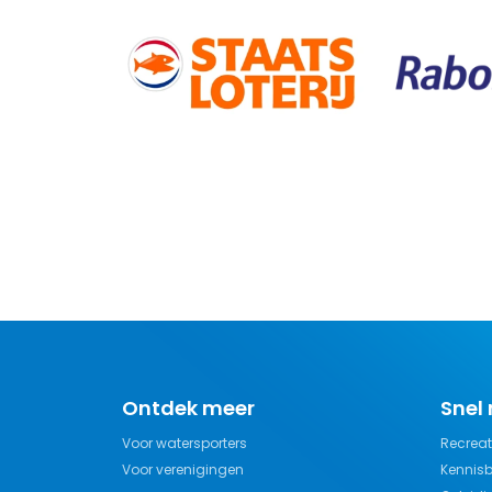
Ontdek meer
Snel
Voor watersporters
Recreat
Voor verenigingen
Kennis