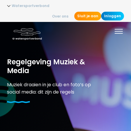
Watersportverbond
Sluit je aan
Inloggen
Over ons
Regelgeving Muziek &
Media
Muziek draaien in je club en foto’s op
social media: dit zijn de regels