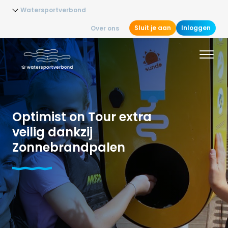
Watersportverbond
Sluit je aan
Inloggen
Over ons
Optimist on Tour extra
veilig dankzij
Zonnebrandpalen