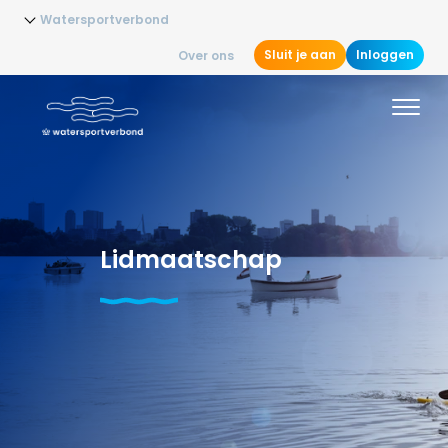
Watersportverbond
Sluit je aan
Inloggen
Over ons
Lidmaatschap