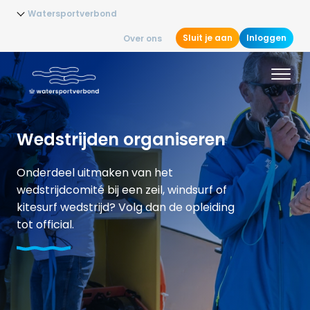
Watersportverbond
Sluit je aan
Inloggen
Over ons
Wedstrijden organiseren
Onderdeel uitmaken van het
wedstrijdcomité bij een zeil, windsurf of
kitesurf wedstrijd? Volg dan de opleiding
tot official.