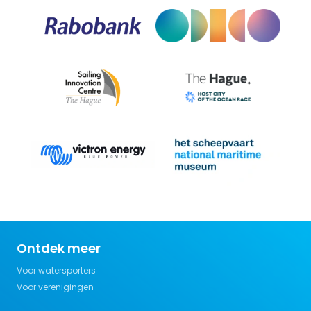
Ontdek meer
Voor watersporters
Voor verenigingen