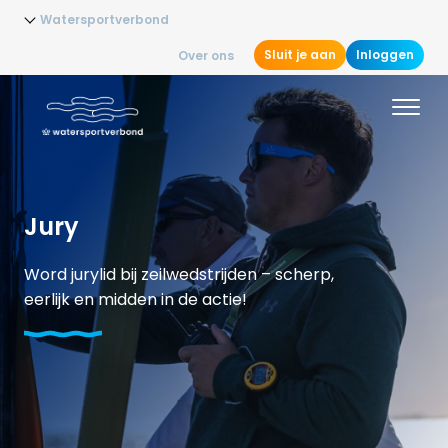
Watersportverbond
Sluit je aan
Inloggen
Over ons
Jury
Word jurylid bij zeilwedstrijden – scherp,
eerlijk en midden in de actie!