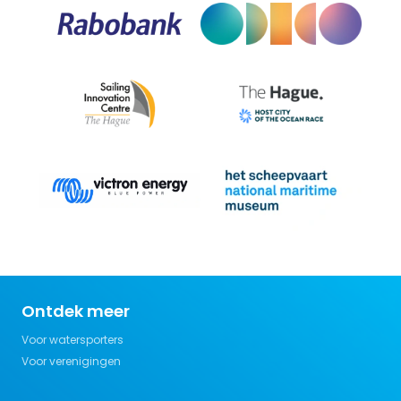
Ontdek meer
Voor watersporters
Voor verenigingen