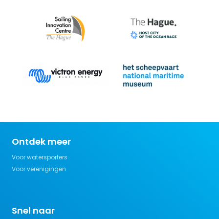
Ontdek meer
Voor watersporters
Voor verenigingen
Snel naar