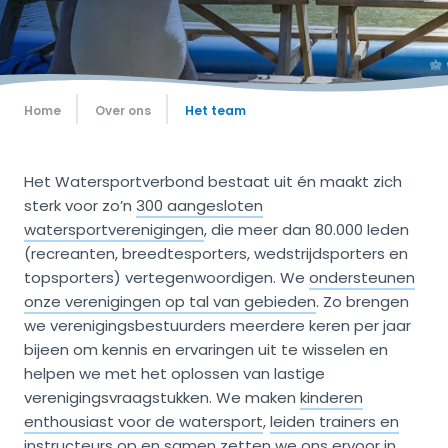
Home
Over ons
Het team
Het Watersportverbond bestaat uit én maakt zich
sterk voor zo’n
300 aangesloten
watersportverenigingen
, die meer dan 80.000 leden
(recreanten, breedtesporters, wedstrijdsporters en
topsporters) vertegenwoordigen. We
ondersteunen
onze verenigingen op tal van gebieden
. Zo brengen
we verenigingsbestuurders meerdere keren per jaar
bijeen om kennis en ervaringen uit te wisselen en
helpen we met het oplossen van lastige
verenigingsvraagstukken. We maken
kinderen
enthousiast voor de watersport
,
leiden trainers en
instructeurs o
p en samen zetten we ons ervoor in