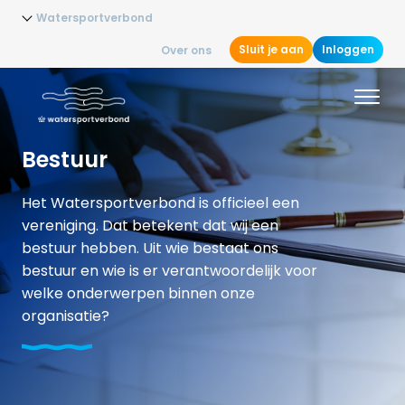
Watersportverbond
Sluit je aan
Inloggen
Over ons
Bestuur
Het Watersportverbond is officieel een
vereniging. Dat betekent dat wij een
bestuur hebben. Uit wie bestaat ons
bestuur en wie is er verantwoordelijk voor
welke onderwerpen binnen onze
organisatie?