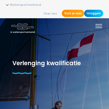
Watersportverbond
Sluit je aan
Inloggen
Over ons
Verlenging kwalificatie