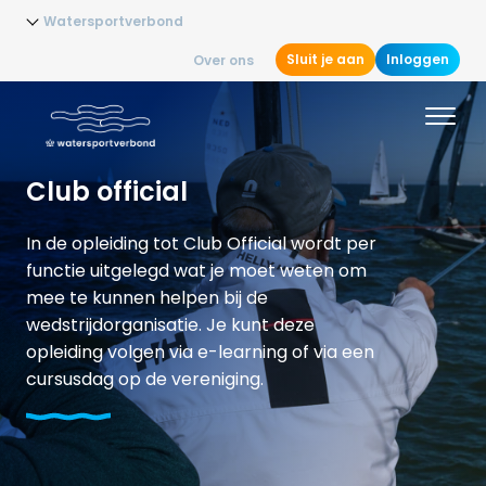
Watersportverbond
Sluit je aan
Inloggen
Over ons
Club official
In de opleiding tot Club Official wordt per
functie uitgelegd wat je moet weten om
mee te kunnen helpen bij de
wedstrijdorganisatie. Je kunt deze
opleiding volgen via e-learning of via een
cursusdag op de vereniging.