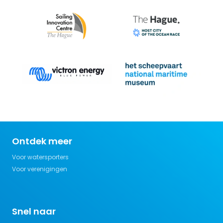
Ontdek meer
Voor watersporters
Voor verenigingen
Snel naar