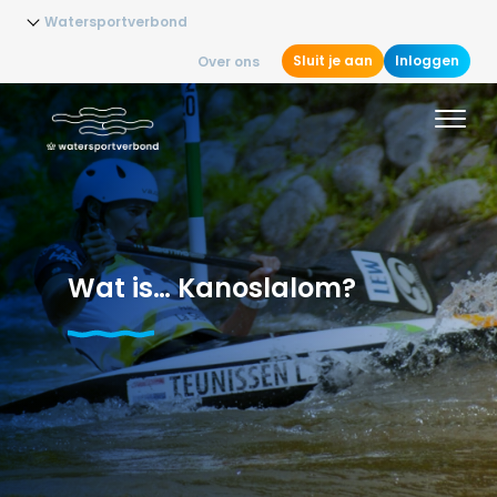
Watersportverbond
Sluit je aan
Inloggen
Over ons
Wat is… Kanoslalom?