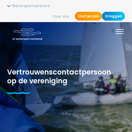
Watersportverbond
Sluit je aan
Inloggen
Over ons
Vertrouwenscontactpersoon
op de vereniging