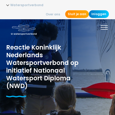
Watersportverbond
Sluit je aan
Inloggen
Over ons
Reactie Koninklijk
Nederlands
Watersportverbond op
initiatief Nationaal
Watersport Diploma
(NWD)