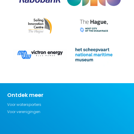
Ontdek meer
Voor watersporters
Voor verenigingen