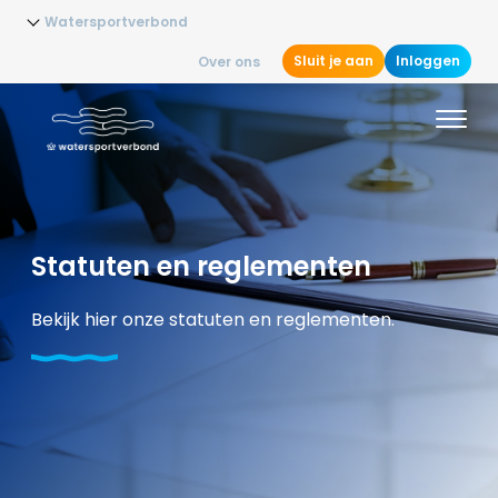
Watersportverbond
Sluit je aan
Inloggen
Over ons
Statuten en reglementen
Bekijk hier onze statuten en reglementen.