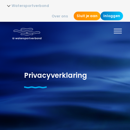
Watersportverbond
Sluit je aan
Inloggen
Over ons
Privacyverklaring