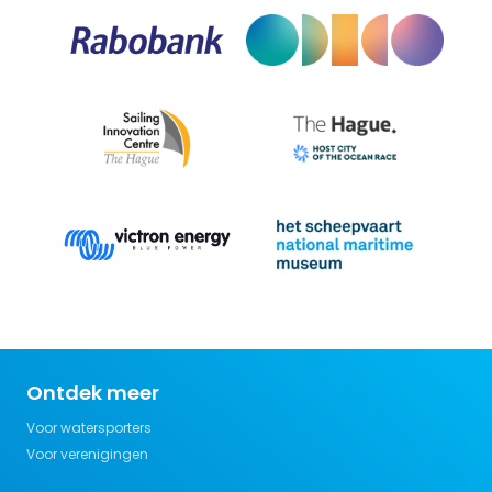
Ontdek meer
Voor watersporters
Voor verenigingen