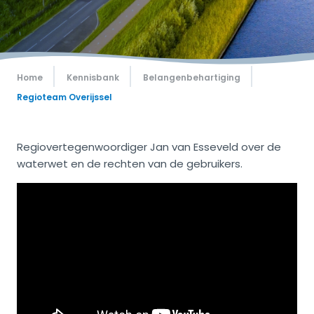
Home
Kennisbank
Belangenbehartiging
Regioteam Overijssel
Regiovertegenwoordiger Jan van Esseveld over de
waterwet en de rechten van de gebruikers.