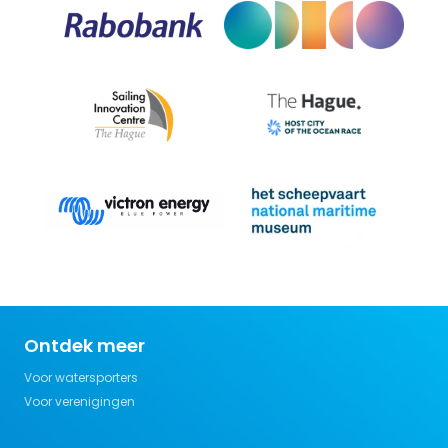
Ontdek meer
Voor watersporters
Voor verenigingen