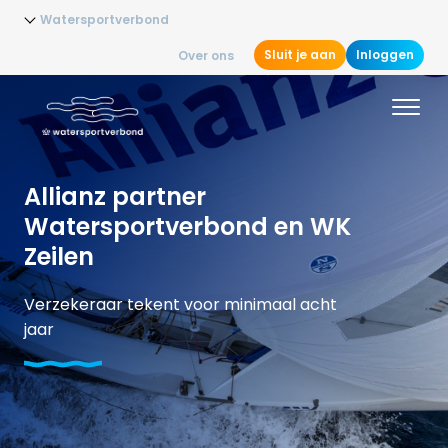
Watersportverbond
Sluit je aan
Inloggen
Over ons
Allianz partner
Watersportverbond en WK
Zeilen
Verzekeraar tekent voor minimaal acht
jaar