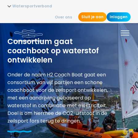
Watersportverbond
Sluit je aan
Inloggen
Over ons
Consortium gaat
coachboot op waterstof
ontwikkelen
Onder de naam H2 Coach Boat gaat een
consortium van vijf partijen een schone
coachboot voor de zeilsport ontwikkelen,
met een aandrijving gebaseerd op
waterstof in combinatie met elektriciteit.
Doel is om hiermee de CO2-uitstoot in de
zeilsport fors terug te dringen.