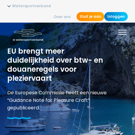
Watersportverbond
Sluit je aan
Inloggen
Over ons
EU brengt meer
duidelijkheid over btw- en
douaneregels voor
pleziervaart
De Europese Commissie heeft een nieuwe
“Guidance Note for Pleasure Craft”
gepubliceerd.