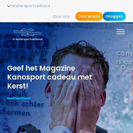
Watersportverbond
Sluit je aan
Inloggen
Over ons
Geef het Magazine
Kanosport cadeau met
Kerst!