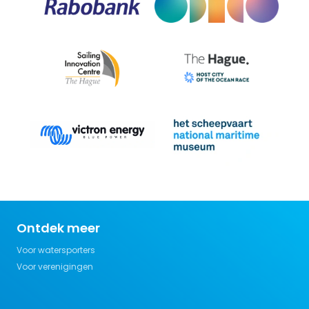
Ontdek meer
Voor watersporters
Voor verenigingen