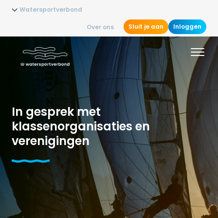
Watersportverbond
Sluit je aan
Inloggen
Over ons
In gesprek met
klassenorganisaties en
verenigingen