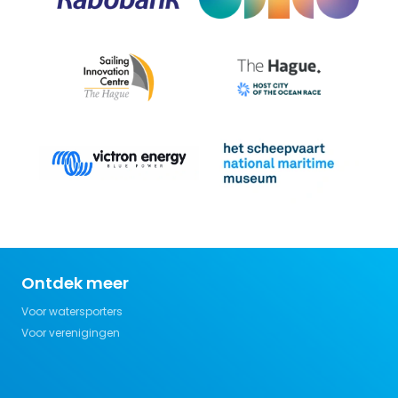
Ontdek meer
Voor watersporters
Voor verenigingen