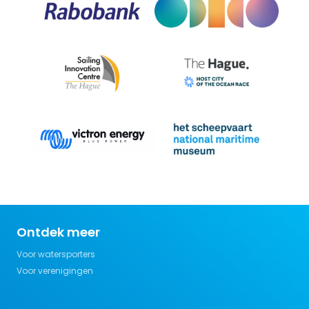
Ontdek meer
Voor watersporters
Voor verenigingen