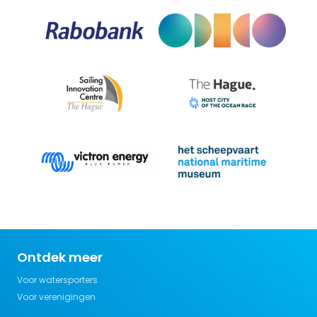
Ontdek meer
Voor watersporters
Voor verenigingen