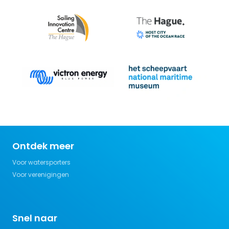
Ontdek meer
Voor watersporters
Voor verenigingen
Snel naar