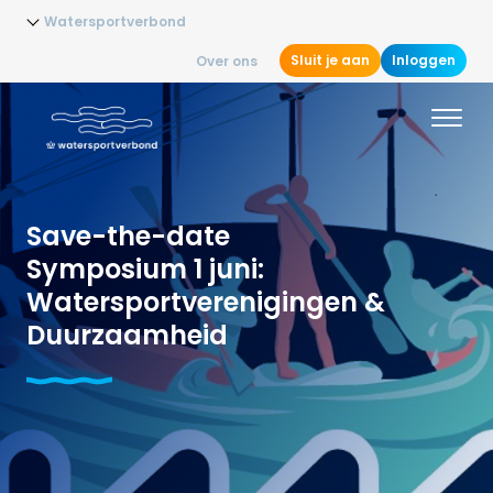
Watersportverbond
Sluit je aan
Inloggen
Over ons
Save-the-date
Symposium 1 juni:
Watersportverenigingen &
Duurzaamheid