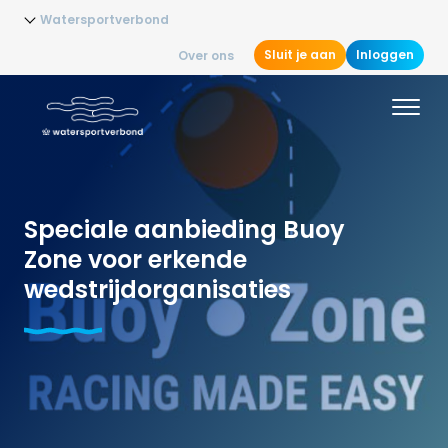
Watersportverbond
Sluit je aan
Inloggen
Over ons
Speciale aanbieding Buoy
Zone voor erkende
wedstrijdorganisaties