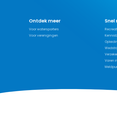
Ontdek meer
Snel
Voor watersporters
Recreat
Voor verenigingen
Kennis
Opleidi
Wedstri
Verzeke
Varen i
Meldpun