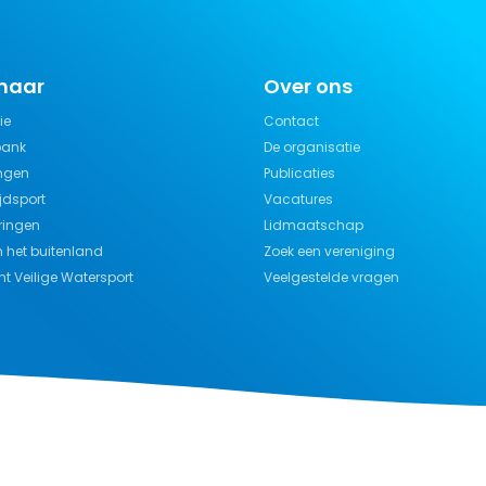
 naar
Over ons
ie
Contact
bank
De organisatie
ngen
Publicaties
jdsport
Vacatures
ringen
Lidmaatschap
n het buitenland
Zoek een vereniging
t Veilige Watersport
Veelgestelde vragen