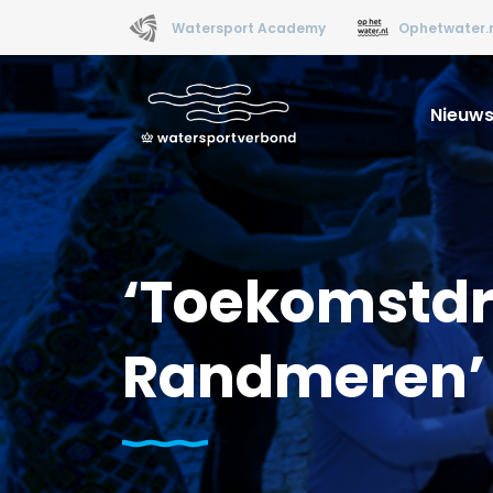
Watersport Academy
Ophetwater.
Nieuw
‘Toekomstdr
Randmeren’