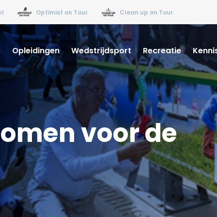
nl
Optimist on Tour
Clean up on Tour
s
Opleidingen
Wedstrijdsport
Recreatie
Kenni
omen voor de