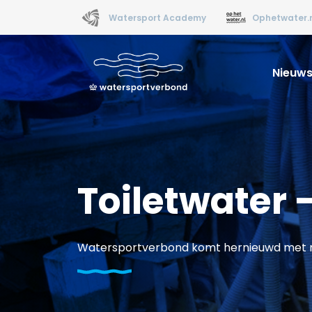
Watersport Academy
Ophetwater.
Nieuw
Toiletwater 
Watersportverbond komt hernieuwd met rea