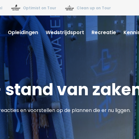
nl
Optimist on Tour
Clean up on Tour
s
Opleidingen
Wedstrijdsport
Recreatie
Kenni
- stand van zake
cties en voorstellen op de plannen die er nu liggen.