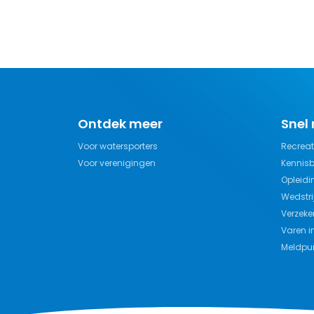
Ontdek meer
Snel
Voor watersporters
Recreat
Voor verenigingen
Kennis
Opleidi
Wedstri
Verzeke
Varen i
Meldpun