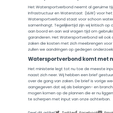
Het Watersportverbond neemt al geruime tijd
Infrastructuur en Waterstaat (I&W) voor het d
Watersportverbond staat voor schoon water 
samenhangt. Tegelijkertijd zijn wij kritisch 
aan boord en aan wal vragen tijd om gebrui
garanderen. Het Watersportverbond wil ook d
zaken die kosten met zich meebrengen voor h
zullen we aandringen op gedegen onderzoek
Watersportverbond komt met ni
Het ministerie legt tot nu toe de meeste inp
naast zich neer. Wij hebben een brief gestu
over de gang van zaken. De brief is vorige w
aangegeven dat wij als belangen- en branch
mogen komen op de plannen die er nu liggen
te scherpen met input van onze achterban.
Deel dit artikel:
Twitter
Facebook
Emai