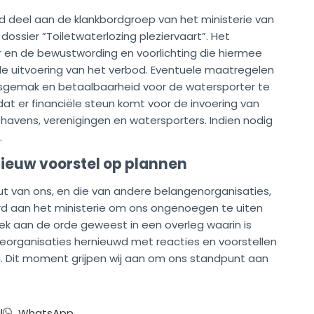
 deel aan de klankbordgroep van het ministerie van
ossier ”Toiletwaterlozing pleziervaart”. Het
en de bewustwording en voorlichting die hiermee
op de uitvoering van het verbod. Eventuele maatregelen
ksgemak en betaalbaarheid voor de watersporter te
at er financiële steun komt voor de invoering van
avens, verenigingen en watersporters. Indien nodig
.
euw voorstel op plannen
ut van ons, en die van andere belangenorganisaties,
urd aan het ministerie om ons ongenoegen te uiten
eek aan de orde geweest in een overleg waarin is
eorganisaties hernieuwd met reacties en voorstellen
. Dit moment grijpen wij aan om ons standpunt aan
l
WhatsApp