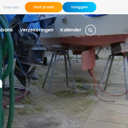
Sluit je aan
Inloggen
Over ons
sbank
Verzekeringen
Kalender
n