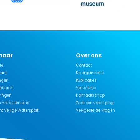
 naar
Over ons
ie
Contact
bank
De organisatie
ngen
Publicaties
jdsport
Vacatures
ringen
Lidmaatschap
n het buitenland
Zoek een vereniging
t Veilige Watersport
Veelgestelde vragen