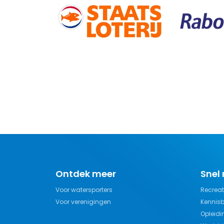
Ontdek meer
Snel
Voor watersporters
Recreat
Voor verenigingen
Kennis
Opleidi