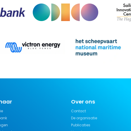
 naar
Over ons
ie
Contact
bank
De organisatie
ngen
Publicaties