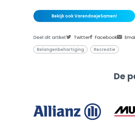
Bekijk ook VarendoejeSamen!
Deel dit artikel:
Twitter
Facebook
Emai
Belangenbehartiging
Recreatie
De p