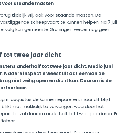
rt voor staande masten
rbrug tijdelijk vrij, ook voor staande masten. De
astliggende scheepvaart te kunnen helpen. Na 7 juli
t vervolg kan gemeente Groningen verder nog geen
tot twee jaar dicht
nstens anderhalf tot twee jaar dicht. Medio juni
. Nadere inspectie weest uit dat een van de
brug niet veilig open en dicht kan. Daarom is de
artverkeer.
g in augustus de kunnen repareren, maar dit blijkt
 blijkt niet makkelijk te vervangen waardoor het
eparatie zal daarom anderhalf tot twee jaar duren. Er
fietser.
e gevolgen voor de scheepvaart. Doorgang is