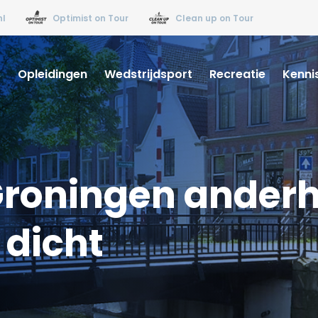
nl
Optimist on Tour
Clean up on Tour
s
Opleidingen
Wedstrijdsport
Recreatie
Kenni
Groningen anderh
 dicht