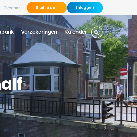
Sluit je aan
Inloggen
Over ons
sbank
Verzekeringen
Kalender
alf