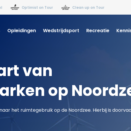
nl
Optimist on Tour
Clean up on Tour
s
Opleidingen
Wedstrijdsport
Recreatie
Kenni
art van
arken op Noordz
aar het ruimtegebruik op de Noordzee. Hierbij is doorv