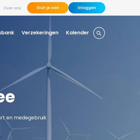
Sluit je aan
Inloggen
Over ons
sbank
Verzekeringen
Kalender
ee
aart en medegebruik