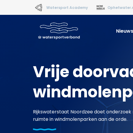
Watersport Academy
Ophetwater.
Nieuw
Vrije doorva
windmolenp
Rijkswaterstaat Noordzee doet onderzoek n
ruimte in windmolenparken aan de orde.