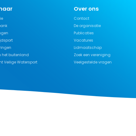
 naar
Over ons
ie
Contact
bank
De organisatie
ngen
Publicaties
jdsport
Vacatures
ringen
Lidmaatschap
n het buitenland
Zoek een vereniging
t Veilige Watersport
Veelgestelde vragen