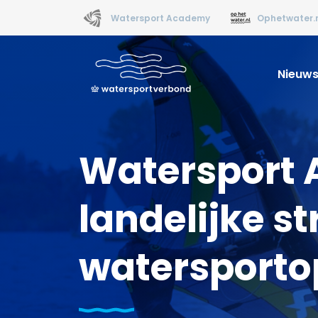
Watersport Academy
Ophetwater.
Nieuw
Watersport 
landelijke st
watersporto