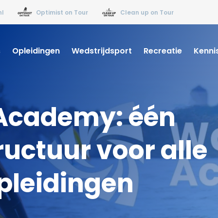
nl
Optimist on Tour
Clean up on Tour
s
Opleidingen
Wedstrijdsport
Recreatie
Kenni
Academy: één
ructuur voor alle
pleidingen