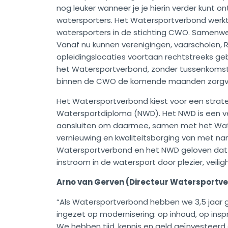
nog leuker wanneer je je hierin verder kunt o
watersporters. Het Watersportverbond werkt
watersporters in de stichting CWO. Samenwerk
Vanaf nu kunnen verenigingen, vaarscholen, 
opleidingslocaties voortaan rechtstreeks ge
het Watersportverbond, zonder tussenkomst
binnen de CWO de komende maanden zorgvul
Het Watersportverbond kiest voor een strat
Watersportdiploma (NWD). Het NWD is een v
aansluiten om daarmee, samen met het Wate
vernieuwing en kwaliteitsborging van met na
Watersportverbond en het NWD geloven dat zi
instroom in de watersport door plezier, veilig
Arno van Gerven (Directeur Watersportv
“Als Watersportverbond hebben we 3,5 jaar
ingezet op modernisering: op inhoud, op insp
We hebben tijd, kennis en geld geïnvesteerd 