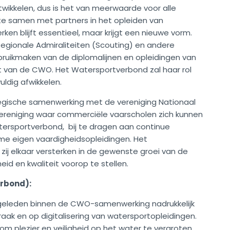
ntwikkelen, dus is het van meerwaarde voor alle
e samen met partners in het opleiden van
en blijft essentieel, maar krijgt een nieuwe vorm.
Regionale Admiraliteiten (Scouting) en andere
bruikmaken van de diplomalijnen en opleidingen van
 van de CWO. Het Watersportverbond zal haar rol
dig afwikkelen.
egische samenwerking met de vereniging Nationaal
ereniging waar commerciële vaarscholen zich kunnen
rsportverbond, bij te dragen aan continue
me eigen vaardigheidsopleidingen. Het
j elkaar versterken in de gewenste groei van de
heid en kwaliteit voorop te stellen.
erbond):
 geleden binnen de CWO-samenwerking nadrukkelijk
raak en op digitalisering van watersportopleidingen.
om plezier en veiligheid op het water te vergroten