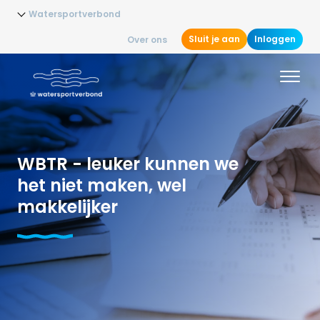
Watersportverbond
Sluit je aan
Inloggen
Over ons
WBTR - leuker kunnen we
het niet maken, wel
makkelijker