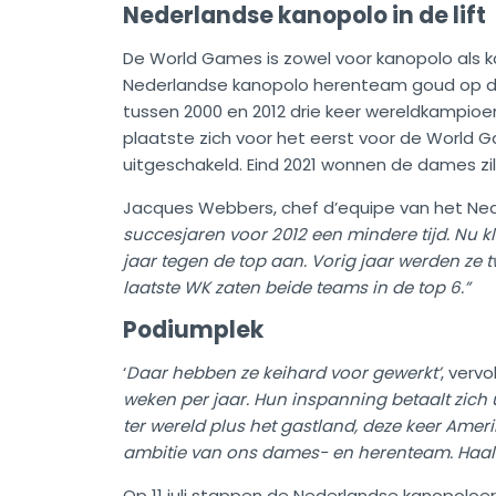
Nederlandse kanopolo in de lift
De World Games is zowel voor kanopolo als 
Nederlandse kanopolo herenteam goud op de 
tussen 2000 en 2012 drie keer wereldkampi
plaatste zich voor het eerst voor de World G
uitgeschakeld. Eind 2021 wonnen de dames zilve
Jacques Webbers, chef d’equipe van het Ned
succesjaren voor 2012 een mindere tijd. Nu 
jaar tegen de top aan. Vorig jaar werden ze t
laatste WK zaten beide teams in de top 6.”
Podiumplek
‘
Daar hebben ze keihard voor gewerkt’
, vervo
weken per jaar. Hun inspanning betaalt zic
ter wereld plus het gastland, deze keer Amer
ambitie van ons dames- en herenteam. Haalt 
Op 11 juli stappen de Nederlandse kanopoloers 