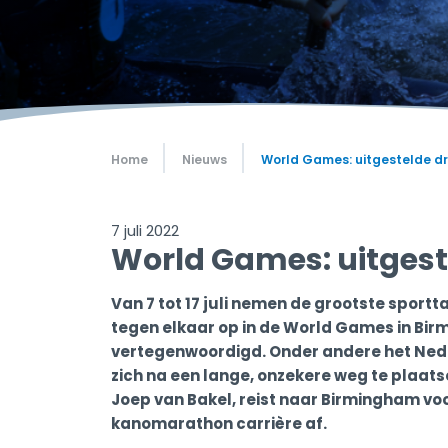
Home
Nieuws
World Games: uitgestelde d
7 juli 2022
World Games: uitgest
Van 7 tot 17 juli nemen de grootste sportt
tegen elkaar op in de World Games in Bir
vertegenwoordigd. Onder andere het Ne
zich na een lange, onzekere weg te plaa
Joep van Bakel, reist naar Birmingham voor 
kanomarathon carrière af.