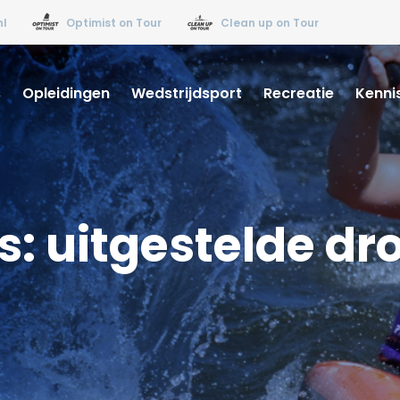
nl
Optimist on Tour
Clean up on Tour
s
Opleidingen
Wedstrijdsport
Recreatie
Kenni
: uitgestelde d