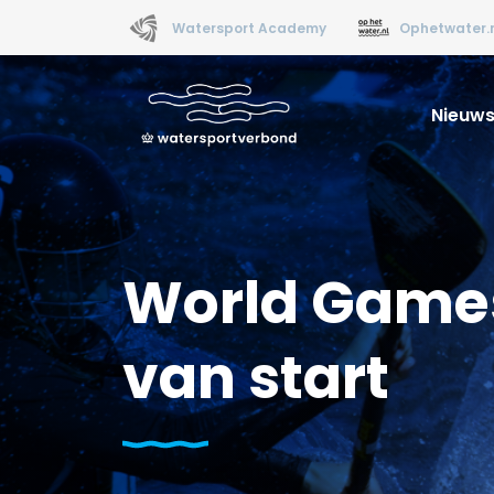
Watersport Academy
Ophetwater.
Nieuw
World Games
van start