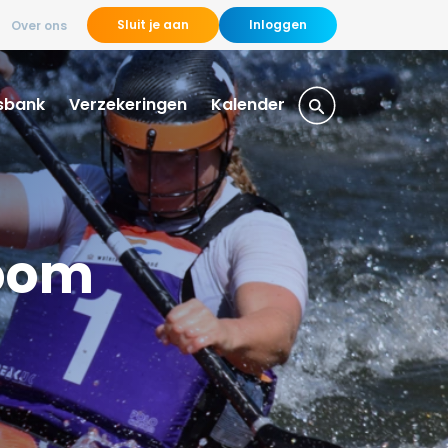
Sluit je aan
Inloggen
Over ons
sbank
Verzekeringen
Kalender
room