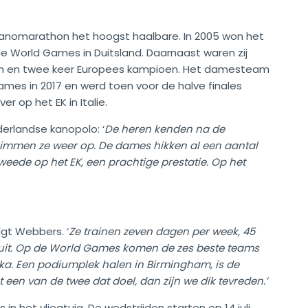
kanomarathon het hoogst haalbare. In 2005 won het
World Games in Duitsland. Daarnaast waren zij
oen en twee keer Europees kampioen. Het damesteam
ames in 2017 en werd toen voor de halve finales
r op het EK in Italie.
erlandse kanopolo: ‘
De heren kenden na de
klimmen ze weer op. De dames hikken al een aantal
weede op het EK, een prachtige prestatie. Op het
lgt Webbers. ‘
Ze trainen zeven dagen per week, 45
h uit. Op de World Games komen de zes beste teams
ika. Een podiumplek halen in Birmingham, is de
een van de twee dat doel, dan zijn we dik tevreden.’
in het vliegtuig. De wedstrijden starten op 14 juli.