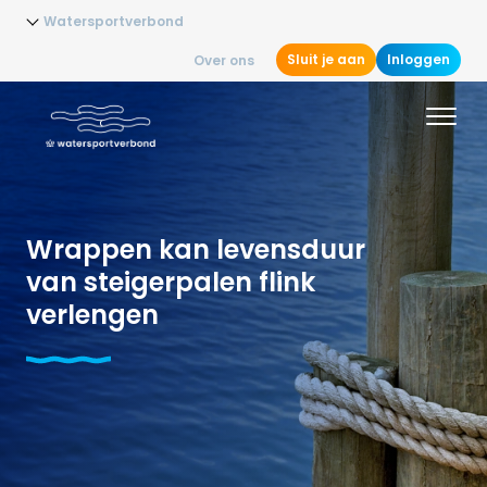
Watersportverbond
Sluit je aan
Inloggen
Over ons
Wrappen kan levensduur
van steigerpalen flink
verlengen