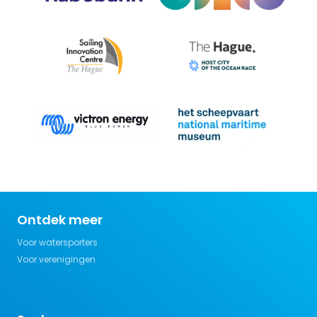
Ontdek meer
Voor watersporters
Voor verenigingen