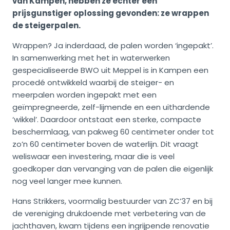
van Kampen, hebben ze echter een
prijsgunstiger oplossing gevonden: ze wrappen
de steigerpalen.
Wrappen? Ja inderdaad, de palen worden ‘ingepakt’.
In samenwerking met het in waterwerken
gespecialiseerde BWO uit Meppel is in Kampen een
procedé ontwikkeld waarbij de steiger- en
meerpalen worden ingepakt met een
geïmpregneerde, zelf-lijmende en een uithardende
‘wikkel’. Daardoor ontstaat een sterke, compacte
beschermlaag, van pakweg 60 centimeter onder tot
zo’n 60 centimeter boven de waterlijn. Dit vraagt
weliswaar een investering, maar die is veel
goedkoper dan vervanging van de palen die eigenlijk
nog veel langer mee kunnen.
Hans Strikkers, voormalig bestuurder van ZC’37 en bij
de vereniging drukdoende met verbetering van de
jachthaven, kwam tijdens een ingrijpende renovatie