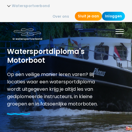
Watersportverbond
Sluit je aan
Inloggen
Over ons
Watersportdiploma's
Motorboot
Op een veilige manier leren varen? Bij
locaties waar een watersportdiploma
wordt uitgegeven krijg je altijd les van
gediplomeerde instructeurs, in kleine
groepen en in fatsoenlijke motorboten.