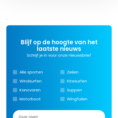
.
Blijf op de hoogte van het
laatste nieuws
Schrijf je in voor onze nieuwsbrief
Alle sporten
Zeilen
Windsurfen
Kitesurfen
Kanovaren
Suppen
Motorboot
Wingfoilen