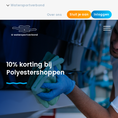
Watersportverbond
Sluit je aan
Inloggen
Over ons
10% korting bij
Polyestershoppen