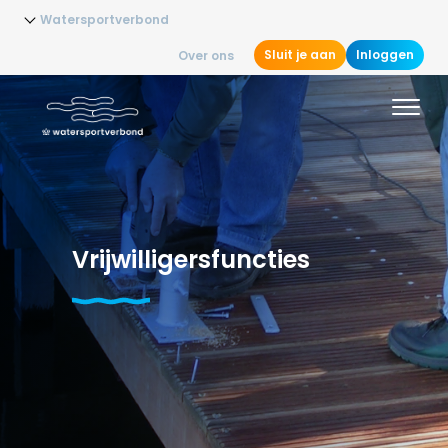
Watersportverbond
Sluit je aan
Inloggen
Over ons
Vrijwilligersfuncties