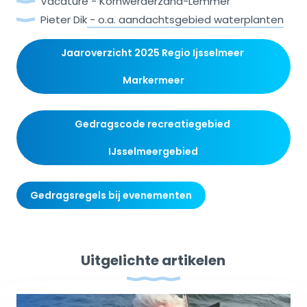
Vacature - Kornwerderzand-Lemmer
Pieter Dik
- o.a. aandachtsgebied waterplanten
Jaaroverzicht 2025 Regio Ijsselmeer 
Markermeer
Gedragscode recreatiegebied 
IJsselmeergebied
Gedragsregels bij evenementen
Uitgelichte artikelen