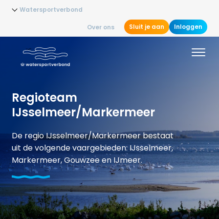
Watersportverbond
Sluit je aan
Inloggen
Over ons
Regioteam
IJsselmeer/Markermeer
De regio IJsselmeer/Markermeer bestaat
uit de volgende vaargebieden: IJsselmeer,
Markermeer, Gouwzee en IJmeer.