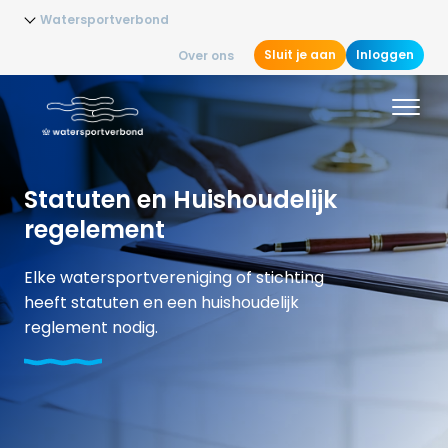
Watersportverbond
Sluit je aan
Inloggen
Over ons
Statuten en Huishoudelijk
regelement
Elke watersportvereniging of stichting
heeft statuten en een huishoudelijk
reglement nodig.