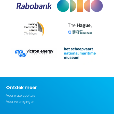
Ontdek meer
Voor watersporters
Voor verenigingen