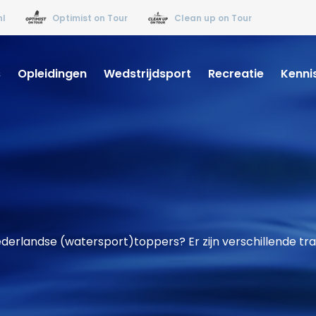
nl
Optimist on Tour
Clean up on Tour
s
Opleidingen
Wedstrijdsport
Recreatie
Kenni
ederlandse (watersport)toppers? Er zijn verschillende tr