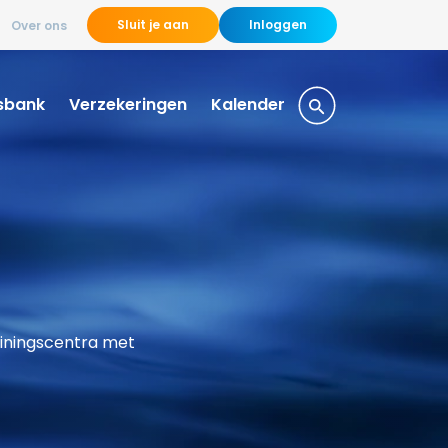
Sluit je aan
Inloggen
Over ons
sbank
Verzekeringen
Kalender
ainingscentra met