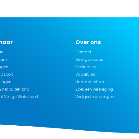
 naar
Over ons
ie
Contact
bank
De organisatie
ngen
Publicaties
jdsport
Vacatures
ringen
Lidmaatschap
n het buitenland
Zoek een vereniging
t Veilige Watersport
Veelgestelde vragen