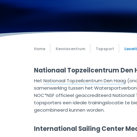
Home
Kenniscentrum
Topsport
Locat
Nationaal Topzeilcentrum Den
Het
Nationaal Topzeilcentrum Den Haag
(ond
samenwerking tussen het Watersportverbon
NOC*NSF officieel geaccrediteerd Nationaal
topsporters een ideale trainingslocatie te 
gecombineerd kunnen worden.
International Sailing Center M