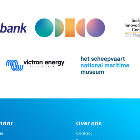
 naar
Over ons
ie
Contact