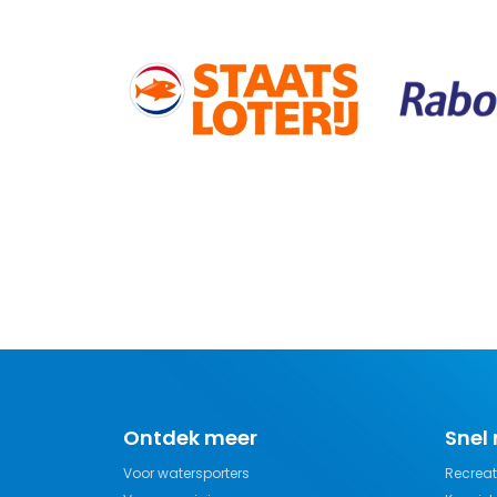
Ontdek meer
Snel
Voor watersporters
Recreat