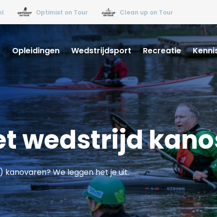
nl
Optimist on Tour
Clean up on Tour
s
Opleidingen
Wedstrijdsport
Recreatie
Kenni
t wedstrijd kano
jd) kanovaren? We leggen het je uit.