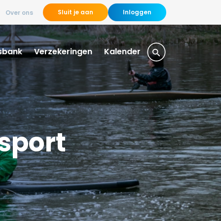
Sluit je aan
Inloggen
Over ons
sbank
Verzekeringen
Kalender
sport