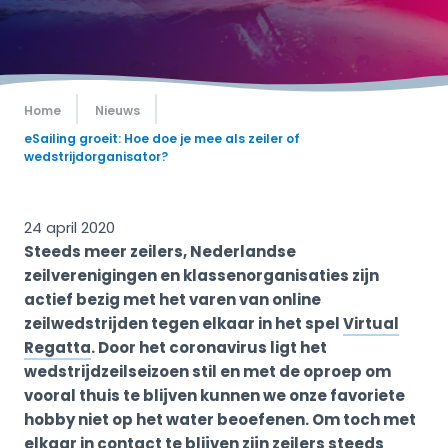
Home
Nieuws
eSailing groeit: Hoe doe je mee als zeiler of
wedstrijdorganisator?
24 april 2020
Steeds meer zeilers, Nederlandse
zeilverenigingen en klassenorganisaties zijn
actief bezig met het varen van online
zeilwedstrijden tegen elkaar in het spel
Virtual
Regatta
. Door het coronavirus ligt het
wedstrijdzeilseizoen stil en met de oproep om
vooral thuis te blijven kunnen we onze favoriete
hobby niet op het water beoefenen. Om toch met
elkaar in contact te blijven zijn zeilers steeds