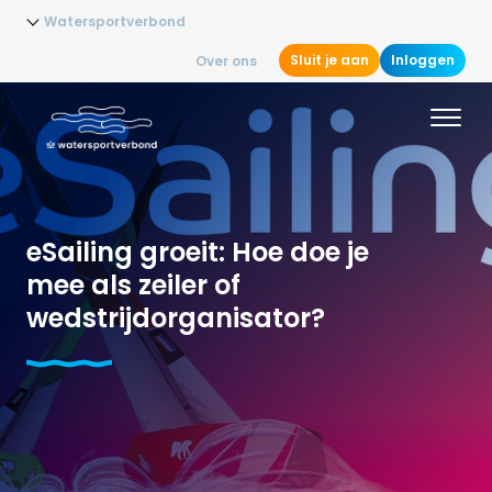
Watersportverbond
Sluit je aan
Inloggen
Over ons
eSailing groeit: Hoe doe je
mee als zeiler of
wedstrijdorganisator?