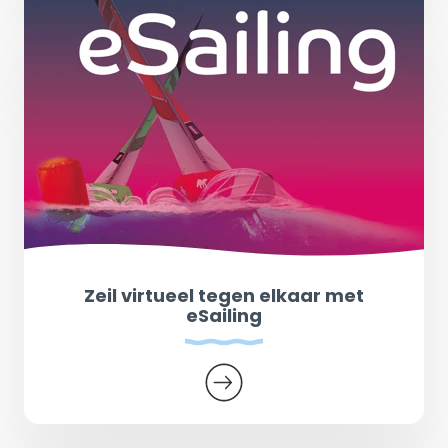
Zeil virtueel tegen elkaar met
eSailing