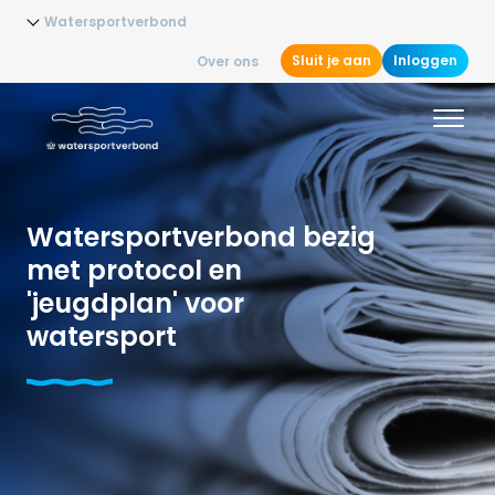
Watersportverbond
Sluit je aan
Inloggen
Over ons
Watersportverbond bezig
met protocol en
'jeugdplan' voor
watersport