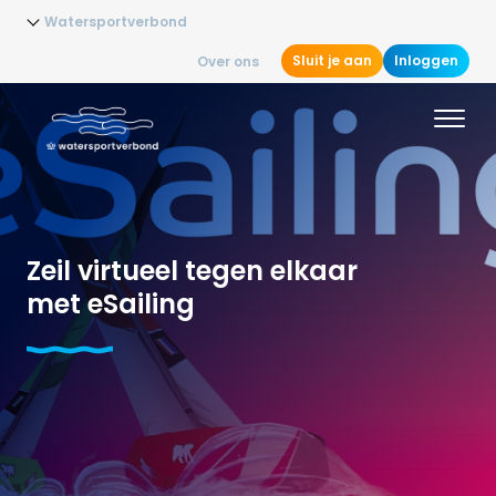
Watersportverbond
Sluit je aan
Inloggen
Over ons
Zeil virtueel tegen elkaar
met eSailing