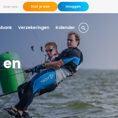
Sluit je aan
Inloggen
Over ons
sbank
Verzekeringen
Kalender
 en