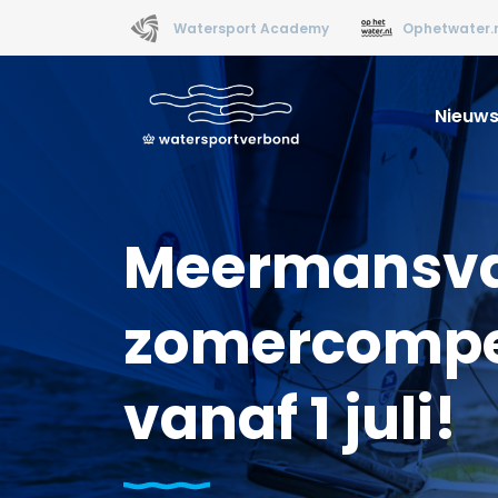
Watersport Academy
Ophetwater.
Nieuw
Meermansvar
zomercompet
vanaf 1 juli!