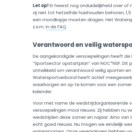
Let op!
Er heerst nog onduidelijkheid over of
zij niet tot hetzelfde huishouden behoren, 1
een mondkapje moeten dragen. Het Waterspor
z.s.m.
in de FAQ
.
Verantwoord en veilig waterspo
De aangekondigde versoepelingen heeft de 
“Sportsector opstartplan” van NOC*NSF. Dit 
ontwikkeld om verantwoord veilig sporten e
Watersportverbond heeft actief meegewerkt
waarborgen en op te komen voor een zomers
kalender.
Voor met name de wedstrijdorganiserende ver
versoepelingen mooi nieuws. Zij hebben nu w
wedstrijden deze zomer en najaar. Arno van G
echt goed nieuws. Nu mogen we eindelijk weer.
watersporters. Onze verenigingen hebben v