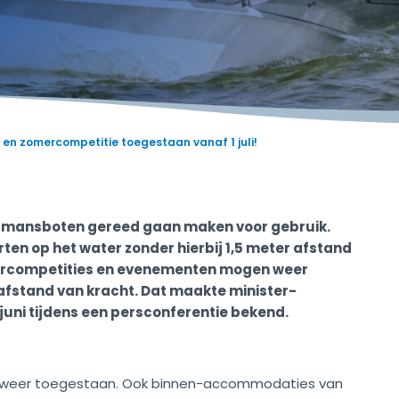
en zomercompetitie toegestaan vanaf 1 juli!
rmansboten gereed gaan maken voor gebruik.
rten op het water zonder hierbij 1,5 meter afstand
ercompetities en evenementen mogen weer
r afstand van kracht. Dat maakte
minister-
ni tijdens een persconferentie bekend.
port weer toegestaan. Ook binnen-accommodaties van