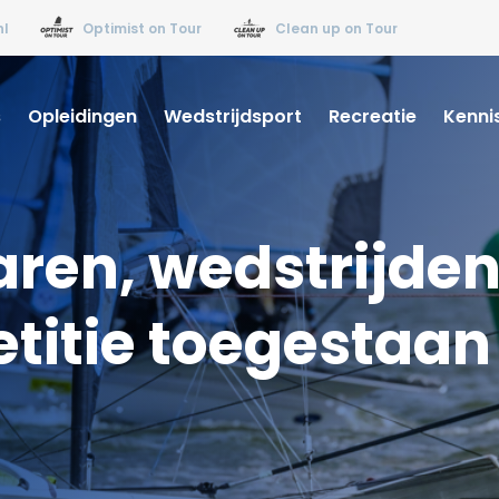
nl
Optimist on Tour
Clean up on Tour
s
Opleidingen
Wedstrijdsport
Recreatie
Kenni
en, wedstrijden
itie toegestaan