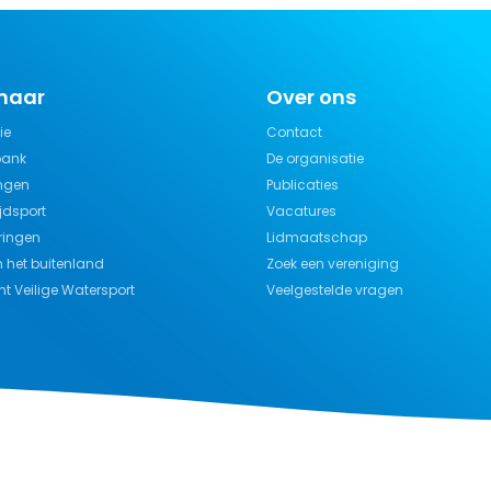
 naar
Over ons
ie
Contact
bank
De organisatie
ngen
Publicaties
jdsport
Vacatures
ringen
Lidmaatschap
n het buitenland
Zoek een vereniging
t Veilige Watersport
Veelgestelde vragen