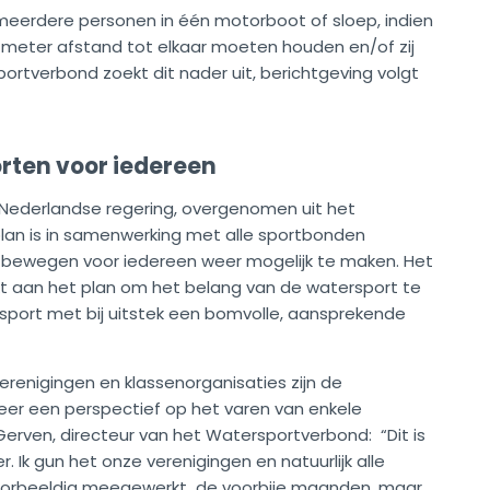
 meerdere personen in één motorboot of sloep, indien
,5 meter afstand tot elkaar moeten houden en/of zij
tverbond zoekt dit nader uit, berichtgeving volgt
rten voor iedereen
Nederlandse regering, overgenomen uit het
plan is in samenwerking met alle sportbonden
n bewegen voor iedereen weer mogelijk te maken. Het
 aan het plan om het belang van de watersport te
port met bij uitstek een bomvolle, aansprekende
enigingen en klassenorganisaties zijn de
eer een perspectief op het varen van enkele
erven, directeur van het Watersportverbond: “Dit is
 Ik gun het onze verenigingen en natuurlijk alle
oorbeeldig meegewerkt de voorbije maanden, maar