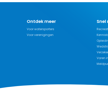
Ontdek meer
Snel
Voor watersporters
Recreat
Voor verenigingen
Kennis
Opleidi
Wedstri
Verzeke
Varen i
Meldpun