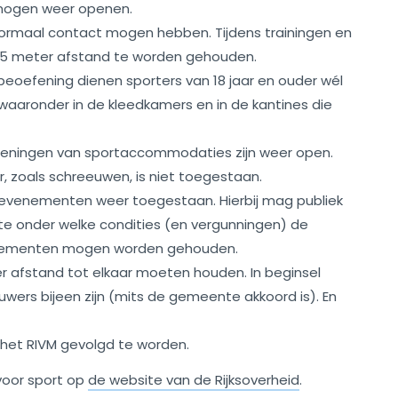
 mogen weer openen.
j normaal contact mogen hebben. Tijdens trainingen en
 1,5 meter afstand te worden gehouden.
eoefening dienen sporters van 18 jaar en ouder wél
 waaronder in de kleedkamers en in de kantines die
zieningen van sportaccommodaties zijn weer open.
, zoals schreeuwen, is niet toegestaan.
 en evenementen weer toegestaan. Hierbij mag publiek
te onder welke condities (en vergunningen) de
enementen mogen worden gehouden.
r afstand tot elkaar moeten houden. In beginsel
ers bijeen zijn (mits de gemeente akkoord is). En
 het RIVM gevolgd te worden.
 voor sport op
de website van de Rijksoverheid
.