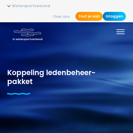
Watersportverbond
Sluit je aan
Inloggen
Over ons
Koppeling ledenbeheer-
pakket