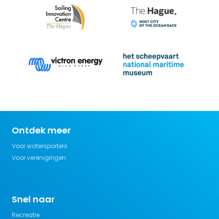
Ontdek meer
Voor watersporters
Voor verenigingen
Snel naar
Recreatie