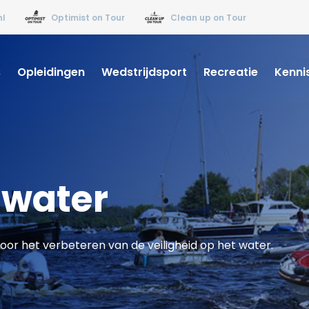
nl
Optimist on Tour
Clean up on Tour
s
Opleidingen
Wedstrijdsport
Recreatie
Kenni
t water
or het verbeteren van de veiligheid op het water.