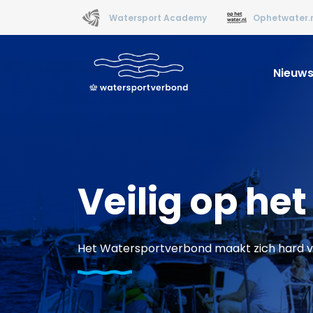
Watersport Academy
Ophetwater.
Nieuw
Veilig op he
Het Watersportverbond maakt zich hard vo