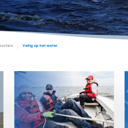
porters
Veilig op het water