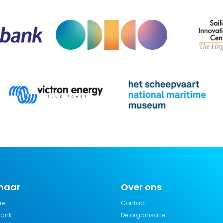
 naar
Over ons
ie
Contact
bank
De organisatie