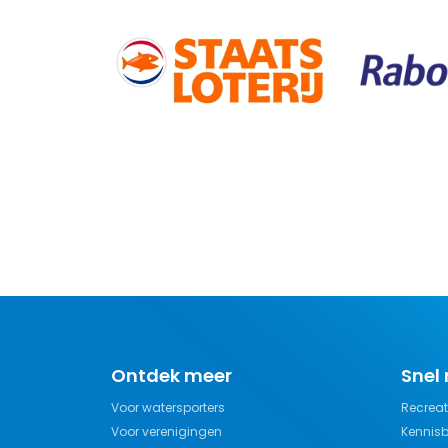
Ontdek meer
Snel
Voor watersporters
Recreat
Voor verenigingen
Kennis