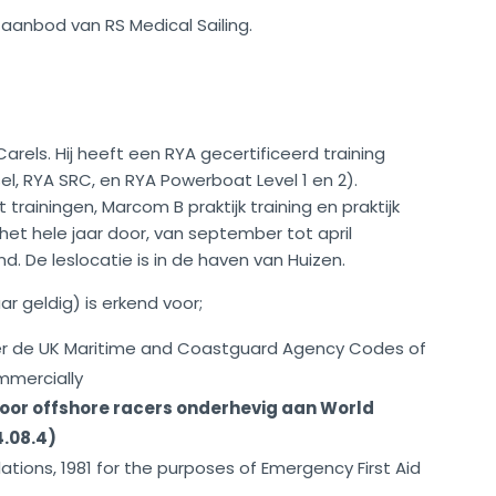
aanbod van RS Medical Sailing.
Carels. Hij heeft een RYA gecertificeerd training
el, RYA SRC, en RYA Powerboat Level 1 en 2).
t trainingen, Marcom B praktijk training en praktijk
 het hele jaar door, van september tot april
. De leslocatie is in de haven van Huizen.
aar geldig) is erkend voor;
der de UK Maritime and Coastguard Agency Codes of
mmercially
g voor offshore racers onderhevig aan World
4.08.4)
ations, 1981 for the purposes of Emergency First Aid