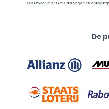
Lees meer
over OPST trainingen en opleiding
De p