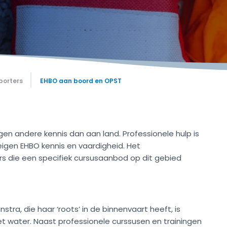
porters
EHBO aan boord en OPST
en andere kennis dan aan land. Professionele hulp is
igen EHBO kennis en vaardigheid. Het
s die een specifiek cursusaanbod op dit gebied
stra, die haar ‘roots’ in de binnenvaart heeft, is
t water. Naast professionele curssusen en trainingen