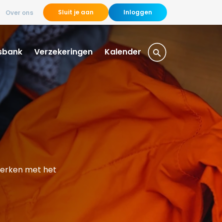
Sluit je aan
Inloggen
Over ons
sbank
Verzekeringen
Kalender
werken met het