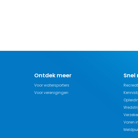
Ontdek meer
Snel
Voor watersporters
Recreat
Voor verenigingen
Kennis
Opleidi
Wedstri
Verzeke
Varen i
Meldpun