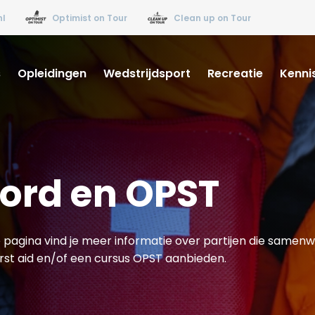
nl
Optimist on Tour
Clean up on Tour
s
Opleidingen
Wedstrijdsport
Recreatie
Kenni
ord en OPST
 pagina vind je meer informatie over partijen die samen
st aid en/of een cursus OPST aanbieden.