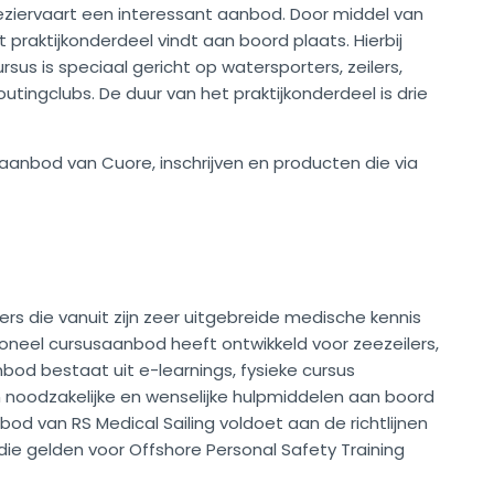
leziervaart een interessant aanbod. Door middel van
praktijkonderdeel vindt aan boord plaats. Hierbij
sus is speciaal gericht op watersporters, zeilers,
tingclubs. De duur van het praktijkonderdeel is drie
aanbod van Cuore, inschrijven en producten die via
jbers die vanuit zijn zeer uitgebreide medische kennis
sioneel cursusaanbod heeft ontwikkeld voor zeezeilers,
nbod bestaat uit e-learnings, fysieke cursus
 noodzakelijke en wenselijke hulpmiddelen aan boord
nbod van RS Medical Sailing voldoet aan de richtlijnen
 die gelden voor Offshore Personal Safety Training