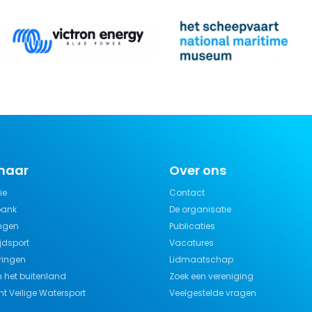
 naar
Over ons
ie
Contact
bank
De organisatie
ngen
Publicaties
jdsport
Vacatures
ringen
Lidmaatschap
n het buitenland
Zoek een vereniging
t Veilige Watersport
Veelgestelde vragen